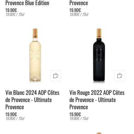
Provence Blue Edition
Provence
19.90€
19.90€
Prix
par
Prix
par
19.90€
/
75cl
19.90€
/
75cl
unitaire
unitaire
Vin Blanc 2024 AOP Côtes
Vin Rouge 2022 AOP Côtes
de Provence - Ultimate
de Provence - Ultimate
Provence
Provence
19.90€
19.90€
Prix
par
Prix
par
19.90€
/
75cl
19.90€
/
75cl
unitaire
unitaire