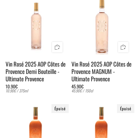
Vin Rosé 2025 AOP Côtes de
Vin Rosé 2025 AOP Côtes de
Provence Demi Bouteille -
Provence MAGNUM -
Ultimate Provence
Ultimate Provence
10.90€
45.90€
Prix
par
Prix
par
10.90€
/
375ml
45.90€
/
150cl
unitaire
unitaire
Épuisé
Épuisé