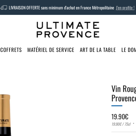
LIVRAISON OFFERTE sans minimum d'achat en France Métropolitaine
J'en profite !
 COFFRETS
MATÉRIEL DE SERVICE
ART DE LA TABLE
LE DO
Vin Rou
Provenc
Prix
19.90€
régulier
Prix
par
19.90€
/
75cl
unitaire